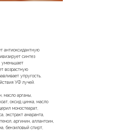
ет антиоксидантную
тивизирует синтез
, уменьшает
ет возрастную
авливает упругость,
ействия УФ лучей.
, масло арганы,
оат, оксид цинка, масло
церил моностеарат,
а, экстракт амаранта,
тенол, аргинин, аллантоин,
на, бензиловый спирт,