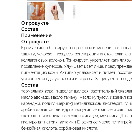
О продукте
Состав
Применение
О продукте
Крем активно блокирует возрастные изменения, оказыва
защиту, ускоряет процессы регенерации клеток кожи, ак
коллагеновых волокон. Тонизирует, укрепляет капилляры
проявление купероза. Улучшает цвет лица, предупрежда
пигментацию кожи. Активно увлажняет и питает, восстан
устраняет следы усталости и стресса. Защищает от возд
Состав
термальная вода, гидролат шалфея, растительный сквалан
масло авокадо, масло таману, масло купуасу, изоамил кок
каранджи, полиглицерил-3 метилглюкозы дистеарат, гли
арабиногалактан, дигидрокверцетин, эктоин, экстракт рис
экстракт шиповника, экстракт эхинацеи; мочевина, Д-пан
гиалуронат натрия, витамин Е, эфирное масло петитгрей
бензойная кислота, сорбиновая кислота.