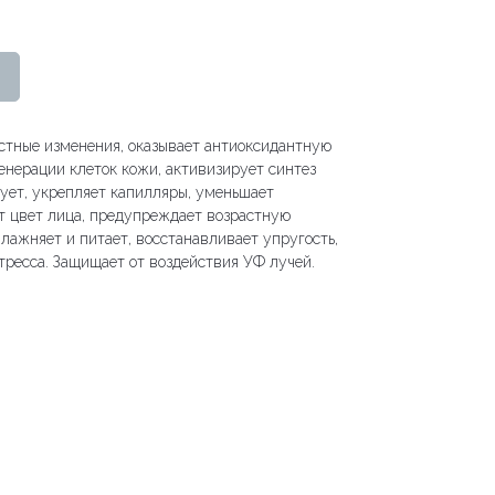
стные изменения, оказывает антиоксидантную
енерации клеток кожи, активизирует синтез
рует, укрепляет капилляры, уменьшает
т цвет лица, предупреждает возрастную
лажняет и питает, восстанавливает упругость,
тресса. Защищает от воздействия УФ лучей.