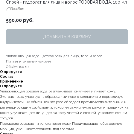
Спрей - гидролат для лица и волос РОЗОВАЯ ВОДА, 100 мл
7TIRoseTon
590,00
руб.
ДОБАВИТЬ В КОРЗИНУ
Увлажняющая вода цветков розы для лица, тела и волос
Питает и витаминизирует
Объём: 100 мл
О продукте
Состав
Применение
О продукте
Увлажняющая розовая вода разглаживает, смягчает и питает кожу.
Экстракт розы участвует в образовании нового коллагена и нормализуют
внутриклеточный обмен. Так же роза обладает противовоспалительным и
регенерирующим свойствами, ускоряет заживление ранок и трещинок на
коже, улучшает цвет лица, делая кожу чистой и свежей, укрепляя стенки
сосудов.
Прекрасно освежает и успокаивает кожу. Предупреждает образование
морщин, уменьшает отечность под глазами.