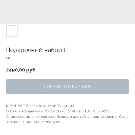
Подарочный набор L
SKU:
2490,00
руб.
ДОБАВИТЬ В КОРЗИНУ
КРЕМ-БАТТЕР для тела, МАНГО, 230 мл,
СОСО скраб для тела КОКОСОВЫЕ СЛИВКИ + ВАНИЛЬ, 300 г ,
Оливковое мыло лемонграсс, Бальзам для губ ваниль грейпфрут, Соль
для ванны LAVENDER relax 300г