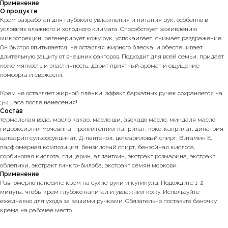
Применение
О продукте
Крем разработан для глубокого увлажнения и питания рук, особенно в
условиях влажного и холодного климата. Способствует заживлению
микротрещин, регенерирует кожу рук, успокаивает, снимает раздражение.
Он быстро впитывается, не оставляя жирного блеска, и обеспечивает
длительную защиту от внешних факторов. Подходит для всей семьи, придаёт
коже мягкость и эластичность, дарит приятный аромат и ощущение
комфорта и свежести.
⠀⠀⠀⠀⠀⠀⠀⠀⠀⠀⠀⠀⠀⠀⠀⠀⠀⠀⠀⠀⠀⠀⠀
Крем не оставляет жирной плёнки, эффект бархатных ручек сохраняется на
3-4 часа после нанесения!
Состав
термальная вода, масло какао, масло ши, авокадо масло, миндаля масло,
гидроксиэтил мочевина, пропилгептил каприлат, коко-каприлат, динатрия
цетеарил сульфосукцинат, Д-пантенол, цетеариловый спирт, Витамин Е,
парфюмерная композиция, бензиловый спирт, бензойная кислота,
сорбиновая кислота, глицерин, аллантоин, экстракт розмарина, экстракт
облепихи, экстракт гинкго-билоба, экстракт семян моркови.
Применение
Равномерно нанесите крем на сухие руки и кутикулы. Подождите 1-2
минуты, чтобы крем глубоко напитал и увлажнил кожу. Используйте
ежедневно для ухода за вашими ручками. Обязательно поставьте баночку
крема на рабочее место.