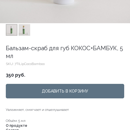
Бальзам-скраб для губ КОКОС+БАМБУК, 5
мл
SKU:
7TILipCocoBamboo
350
руб.
ДОБАВИТЬ В КОРЗИНУ
Увлажняет, смягчает и отшелушивает
Объём: 5 мл
О продукте