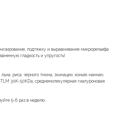
онизирование, подтяжку и выравнивание микрорельефа
вненную гладкость и упругость!
льна, риса, черного тмина, эхинацеи; коньяк маннан,
HA-TLM 30K-50KDa, среднемолекулярная гиалуроновая
уйте 5-6 раз в неделю.