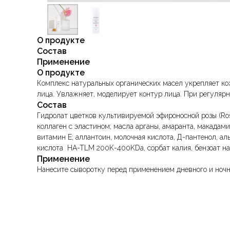
О продукте
Состав
Применение
О продукте
Комплекс натуральных органических масел укрепляет к
лица. Увлажняет, моделирует контур лица. При регуляр
Состав
Гидролат цветков культивируемой эфироносной розы (Rosa
коллаген с эластином; масла арганы, амаранта, макадамии
витамин Е; аллантоин, молочная кислота, Д-пантенол, 
кислота HA-TLM 200K-400KDa, сорбат калия, бензоат на
Применение
Нанесите сыворотку перед применением дневного и ночно