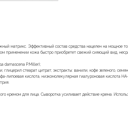
ожный матрикс. Эффективный состав средства нацелен на мощное т
ном применении кожа быстро приобретет свежий сияющий вид, несра
 damascena P.Miller);
; глицерил стеарат цитрат; экстракты: ванили, кофе зеленого, семян 
альфа-липоевая кислота, низкомолекулярная гиалуроновая кислота 
трия.
го кремом для лица. Сыворотка усиливает действие крема. Использ