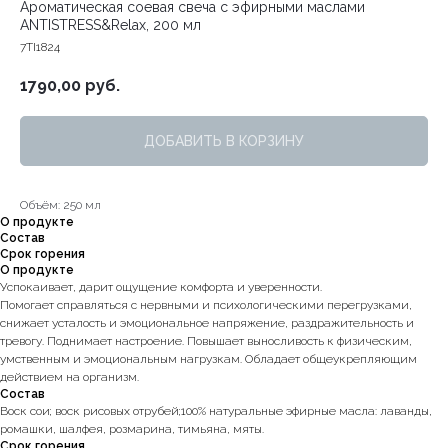
Ароматическая соевая свеча с эфирными маслами
ANTISTRESS&Relax, 200 мл
7TI1824
1790,00
руб.
ДОБАВИТЬ В КОРЗИНУ
Объём: 250 мл
О продукте
Состав
Срок горения
О продукте
Успокаивает, дарит ощущение комфорта и уверенности.
Помогает справляться с нервными и психологическими перегрузками,
снижает усталость и эмоциональное напряжение, раздражительность и
тревогу. Поднимает настроение. Повышает выносливость к физическим,
умственным и эмоциональным нагрузкам. Обладает общеукрепляющим
действием на организм.
Состав
Воск сои; воск рисовых отрубей;100% натуральные эфирные масла: лаванды,
ромашки, шалфея, розмарина, тимьяна, мяты.
Срок горения