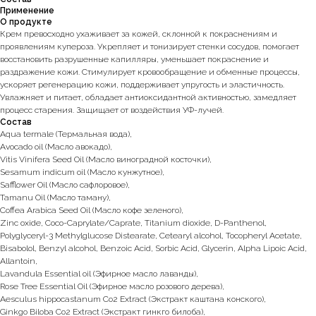
Применение
О продукте
Крем превосходно ухаживает за кожей, склонной к покраснениям и
проявлениям купероза. Укрепляет и тонизирует стенки сосудов, помогает
восстановить разрушенные капилляры, уменьшает покраснение и
раздражение кожи. Стимулирует кровообращение и обменные процессы,
ускоряет регенерацию кожи, поддерживает упругость и эластичность.
Увлажняет и питает, обладает антиоксидантной активностью, замедляет
процесс старения. Защищает от воздействия УФ-лучей.
Состав
Aqua termale (Термальная вода),
Avocado oil (Масло авокадо),
Vitis Vinifera Seed Oil (Масло виноградной косточки),
Sesamum indicum oil (Масло кунжутное),
Safflower Oil (Масло сафлоровое),
Tamanu Oil (Масло таману),
Coffea Arabica Seed Oil (Масло кофе зеленого),
Zinc oxide, Coco-Caprylate/Caprate, Titanium dioxide, D-Panthenol,
Polyglyceryl-3 Methylglucose Distearate, Cetearyl alcohol, Tocopheryl Acetate,
Bisabolol, Benzyl alcohol, Benzoic Acid, Sorbic Acid, Glycerin, Alpha Lipoic Acid,
Allantoin,
Lavandula Essential oil (Эфирное масло лаванды),
Rose Tree Essential Oil (Эфирное масло розового дерева),
Aesculus hippocastanum Со2 Extract (Экстракт каштана конского),
Ginkgo Biloba Со2 Extract (Экстракт гинкго билоба),