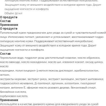
липидную мантию кожи. Поддерживает естественный микробаланс.
Защищает кожу от внешнего воздействия в холодное время года. Дарит
ощущение мягкости и комфорта.
Объём: 50 мл
О продукте
Состав
Применение
О продукте
Питательный крем предназначен для ухода за сухой и чувствительной кожей
лица. Интенсивно питает, увлажняет и успокаивает, восстанавливает гидро-
липидную мантию кожи. Поддерживает естественный микробаланс.
Защищает кожу от внешнего воздействия в холодное время года. Дарит
ощущение мягкости и комфорта.
Состав
Термальная вода, гидролат розы; растительный сквалан, масло абрикоса,
масло авокадо, масло макадамии, масло ши, изоамил кокоат, оксид цинка,
масло
каранджи, полиглицерил-3 метилглюкозы дистеарат, арабиногалактан,
эктоин,
экстракты моркови, экстракт риса, экстракт эхинацеи, экстракт шиповника;
гидроксиэтил мочевина, Д-пантенол, аргинин, аллантоин, гиалуронат
натрия, витамин Е, эфирное масло розового дерева, бензиловый спирт,
бензойная кислота,
сорбиновая кислота.
Применение
Используйте в качестве дневного крема для ежедневного ухода за сухой