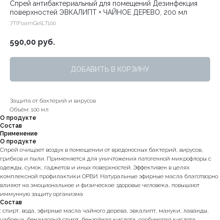
Спрей антибактериальный для помещений Дезинфекция
поверхностей ЭВКАЛИПТ + ЧАЙНОЕ ДЕРЕВО, 200 мл
7TIFoamGelLT100
590,00
руб.
ДОБАВИТЬ В КОРЗИНУ
Защита от бактерий и вирусов
Объём: 100 мл
О продукте
Состав
Применение
О продукте
Спрей очищает воздух в помещении от вредоносных бактерий, вирусов,
грибков и пыли. Применяется для уничтожения патогенной микрофлоры с
одежды, сумок, гаджетов и иных поверхностей. Эффективен в целях
комплексной профилактики ОРВИ. Натуральные эфирные масла благотворно
влияют на эмоциональное и физическое здоровье человека, повышают
иммунную защиту организма
Состав
: спирт, вода, эфирные масла чайного дерева, эвкалипт, мануки, лаванды,
чабреца, бензиловый спирт, бензойная кислота, сорбиновая кислота.