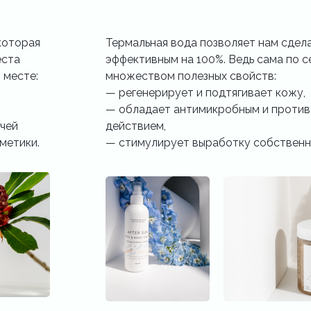
которая
Термальная вода позволяет нам сдел
еста
эффективным на 100%. Ведь сама по с
 месте:
множеством полезных свойств:
—️ регенерирует и подтягивает кожу,
—️ обладает антимикробным и проти
ячей
действием,
метики.
—️ стимулирует выработку собственн