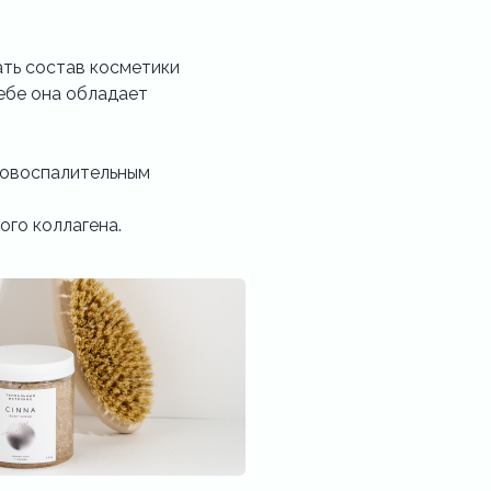
ать состав косметики
ебе она обладает
вовоспалительным
ого коллагена.