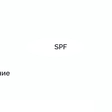
SPF
ние