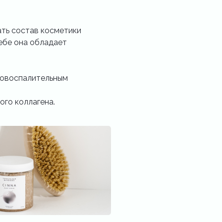
ать состав косметики
ебе она обладает
вовоспалительным
ого коллагена.