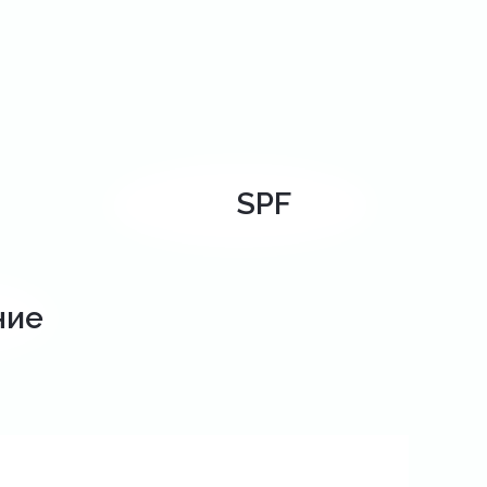
SPF
ние