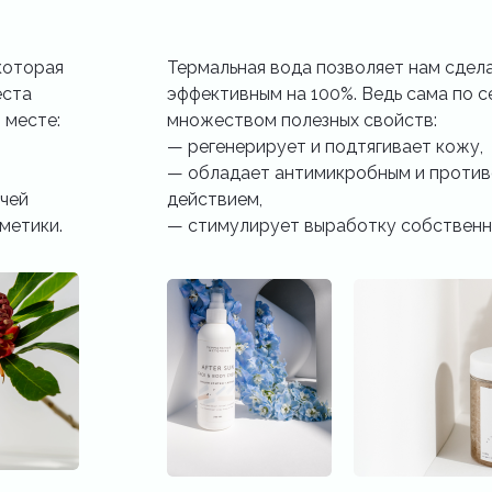
которая
Термальная вода позволяет нам сдел
еста
эффективным на 100%. Ведь сама по с
 месте:
множеством полезных свойств:
—️ регенерирует и подтягивает кожу,
—️ обладает антимикробным и проти
ячей
действием,
метики.
—️ стимулирует выработку собственн